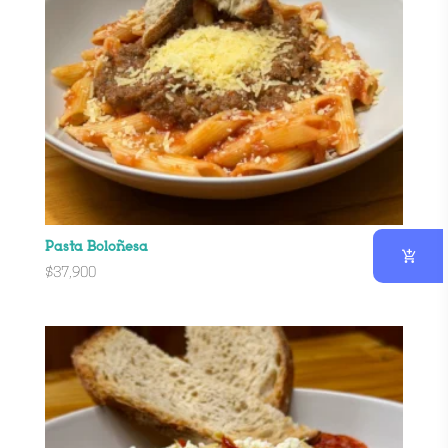
Pasta Boloñesa
$
37,900