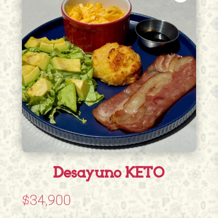
Desayuno KETO
$
34,900