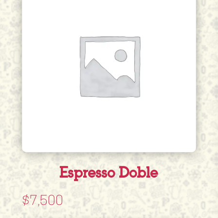
Espresso Doble
$
7,500